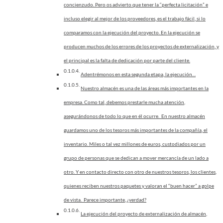
concienzudo. Pero os advierto que tener la “perfecta licitación” e
incluso elegir al mejor de los proveedores, es el trabajo fácil, si lo
comparamos con la ejecución del proyecto. En la ejecución se
producen muchos de los errores de los proyectos de externalización, y
el principal es la falta de dedicación por parte del cliente.
Adentrémonos en esta segunda etapa, la ejecución…
Nuestro almacén es una de las áreas más importantes en la
empresa. Como tal, debemos prestarle mucha atención,
asegurándonos de todo lo que en él ocurre. En nuestro almacén
guardamos uno de los tesoros más importantes de la compañía, el
inventario. Miles o tal vez millones de euros, custodiados por un
grupo de personas que se dedican a mover mercancía de un lado a
otro. Y en contacto directo con otro de nuestros tesoros, los clientes,
quienes reciben nuestros paquetes y valoran el “buen hacer” a golpe
de vista. Parece importante, ¿verdad?
La ejecución del proyecto de externalización de almacén,