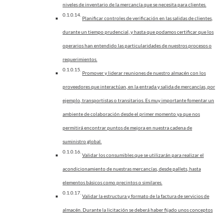
niveles de inventario de la mercancía que se necesita para clientes.
Planificar controles de verificación en las salidas de clientes,
durante un tiempo prudencial, y hasta que podamos certificar que los
operarios han entendido las particularidades de nuestros procesos o
requerimientos.
Promover y liderar reuniones de nuestro almacén con los
proveedores que interactúan, en la entrada y salida de mercancías, por
ejemplo, transportistas o transitarios. Es muy importante fomentar un
ambiente de colaboración desde el primer momento ya que nos
permitirá encontrar puntos de mejora en nuestra cadena de
suministro global.
Validar los consumibles que se utilizarán para realizar el
acondicionamiento de nuestras mercancías, desde pallets, hasta
elementos básicos como precintos o similares.
Validar la estructura y formato de la factura de servicios de
almacén. Durante la licitación se deberá haber fijado unos conceptos