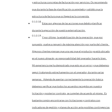
y estructuras concretas de facturación por servicios. Os recomiendo
que durante la fase de planificación os empleéis y validéis que la
estructura de factura que os llegará es la convenida.
Estas son algunas de las acciones que debéis planificar
durante la ejecución de vuestra externalización.
Y por último, la estabilización de la operación, que por
supuesto, vuelve a requerir de máxima atención por parte del cliente.
Algunos clientes piensan que una vez que el producto ya está ubicado
en el nuevo almacén, es responsabilidad del operador hacerlo bien.
Mi experiencia me ha demostrado que esto es un error y que debemos
seguir trabajando estrechamente con el operador, durante varias
semanas. Además de asentar correctamente la operación básica,
debemos verificar que todos los acuerdos recogidos en nuestra
licitación y posterior contrato, se cumplen de acuerdo al mismo. Es
bastante común encontrarse con licitaciones y contratos con
indicadores de gestión y planes de acción ante posibles contingencias,