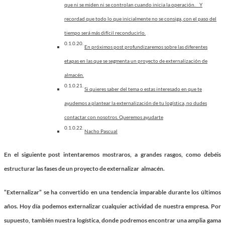
que ni se miden ni se controlan cuando inicia la operación. Y
recordad que todo lo que inicialmente no se consiga, con el paso del
tiempo será más difícil reconducirlo.
En próximos post profundizaremos sobre las diferentes
etapas en las que se segmenta un proyecto de externalización de
almacén.
Si quieres saber del tema o estas interesado en que te
ayudemos a plantear la externalización de tu logística, no dudes
contactar con nosotros. Queremos ayudarte
Nacho Pascual
En el siguiente post intentaremos mostraros, a grandes rasgos, como debéis
estructurar las fases de un proyecto de externalizar almacén.
“Externalizar” se ha convertido en una tendencia imparable durante los últimos
años. Hoy día podemos externalizar cualquier actividad de nuestra empresa. Por
supuesto, también nuestra logística, donde podremos encontrar una amplia gama