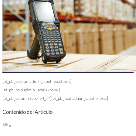
[et_pb_section admin_label=»section»]
[et_pb_row admin_label=»row»]
[et_pb_column type=»4_4″][et_pb_text admin_label=»Text»]
Contenido del Artículo