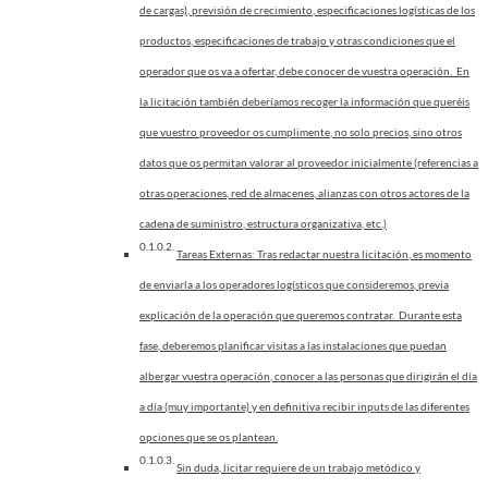
de cargas), previsión de crecimiento, especificaciones logísticas de los
productos, especificaciones de trabajo y otras condiciones que el
operador que os va a ofertar, debe conocer de vuestra operación. En
la licitación también deberíamos recoger la información que queréis
que vuestro proveedor os cumplimente, no solo precios, sino otros
datos que os permitan valorar al proveedor inicialmente (referencias a
otras operaciones, red de almacenes, alianzas con otros actores de la
cadena de suministro, estructura organizativa, etc.)
Tareas Externas: Tras redactar nuestra licitación, es momento
de enviarla a los operadores logísticos que consideremos, previa
explicación de la operación que queremos contratar. Durante esta
fase, deberemos planificar visitas a las instalaciones que puedan
albergar vuestra operación, conocer a las personas que dirigirán el día
a día (muy importante) y en definitiva recibir inputs de las diferentes
opciones que se os plantean.
Sin duda, licitar requiere de un trabajo metódico y