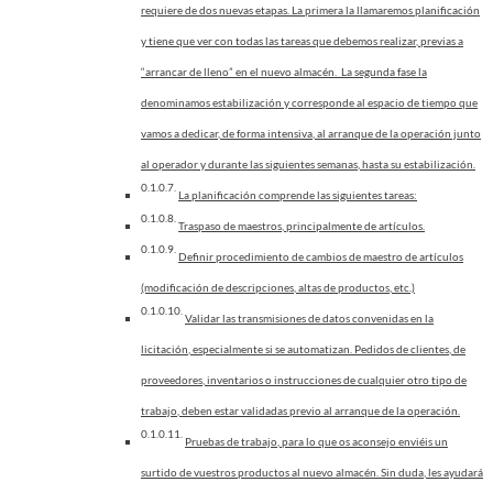
requiere de dos nuevas etapas. La primera la llamaremos planificación
y tiene que ver con todas las tareas que debemos realizar, previas a
“arrancar de lleno” en el nuevo almacén. La segunda fase la
denominamos estabilización y corresponde al espacio de tiempo que
vamos a dedicar, de forma intensiva, al arranque de la operación junto
al operador y durante las siguientes semanas, hasta su estabilización.
La planificación comprende las siguientes tareas:
Traspaso de maestros, principalmente de artículos.
Definir procedimiento de cambios de maestro de artículos
(modificación de descripciones, altas de productos, etc.)
Validar las transmisiones de datos convenidas en la
licitación, especialmente si se automatizan. Pedidos de clientes, de
proveedores, inventarios o instrucciones de cualquier otro tipo de
trabajo, deben estar validadas previo al arranque de la operación.
Pruebas de trabajo, para lo que os aconsejo enviéis un
surtido de vuestros productos al nuevo almacén. Sin duda, les ayudará