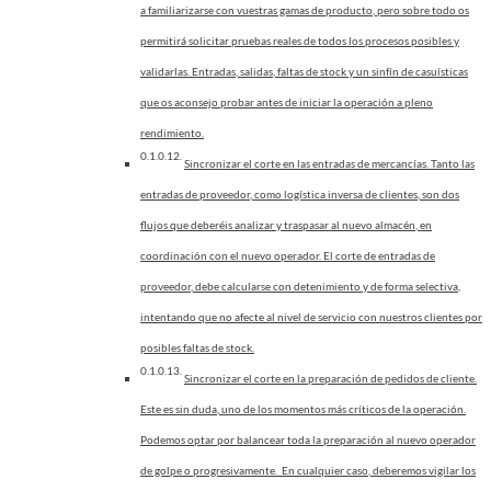
a familiarizarse con vuestras gamas de producto, pero sobre todo os
permitirá solicitar pruebas reales de todos los procesos posibles y
validarlas. Entradas, salidas, faltas de stock y un sinfín de casuísticas
que os aconsejo probar antes de iniciar la operación a pleno
rendimiento.
Sincronizar el corte en las entradas de mercancías. Tanto las
entradas de proveedor, como logística inversa de clientes, son dos
flujos que deberéis analizar y traspasar al nuevo almacén, en
coordinación con el nuevo operador. El corte de entradas de
proveedor, debe calcularse con detenimiento y de forma selectiva,
intentando que no afecte al nivel de servicio con nuestros clientes por
posibles faltas de stock.
Sincronizar el corte en la preparación de pedidos de cliente.
Este es sin duda, uno de los momentos más críticos de la operación.
Podemos optar por balancear toda la preparación al nuevo operador
de golpe o progresivamente. En cualquier caso, deberemos vigilar los